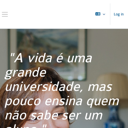
Skip to main content
Log in
Side panel
"A vida é uma
grande
universidade, mas
pouco ensina quem
não sabe ser um