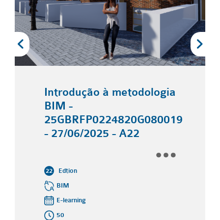
Introdução à metodologia
BIM -
25GBRFP0224820G080019
- 27/06/2025 - A22
Edtion
22
BIM
E-learning
50