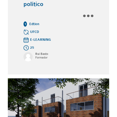
político
Edtion
1
UFCD
E-LEARNING
25
Rui Basto
Formador