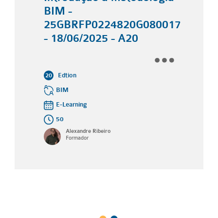
BIM -
25GBRFP0224820G080017
- 18/06/2025 - A20
Edtion
20
BIM
E-Learning
50
Alexandre Ribeiro
Formador