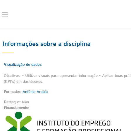
Ir para o conteúdo principal
Painel lateral
Informações sobre a disciplina
Visualização de dados
Objetivos: • Utilizar visuais para apresentar informação.• Aplicar boas p
(KPI's) em dashboards.
Formador:
António Araújo
Destaque
:
Não
Financiamento
: