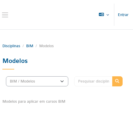
Ir para o conteúdo principal
Entrar
Painel lateral
Disciplinas
BIM
Modelos
Modelos
Pesquisar di
Categorias de disciplinas
Pesquisar
Modelos para aplicar em cursos BIM