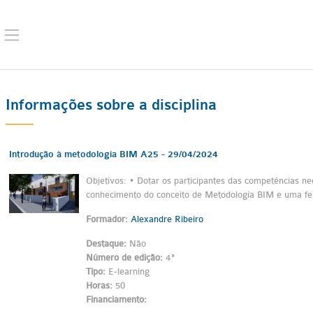
Ir para o conteúdo principal
Painel lateral
Informações sobre a disciplina
Introdução à metodologia BIM A25 - 29/04/2024
Objetivos: • Dotar os participantes das competências n
conhecimento do conceito de Metodologia BIM e uma fer
Formador:
Alexandre Ribeiro
Destaque
:
Não
Número de edição
:
4ª
Tipo
:
E-learning
Horas
:
50
Financiamento
: