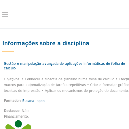
Ir para o conteúdo principal
Painel lateral
Informações sobre a disciplina
Gestão e manipulação avançada de aplicações informáticas de folha de
cálculo
Objetivos: • Conhecer a filosofia de trabalho numa folha de cálculo.• Efectu
macros para automatização de tarefas repetitivas.• Criar e formatar gráficos
técnicas de impressão.• Aplicar os mecanismos de proteção do documento.
Formador:
Susana Lopes
Destaque
:
Não
Financiamento
: