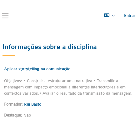
Ir para o conteúdo principal
Entrar
Painel lateral
Informações sobre a disciplina
Aplicar storytelling na comunicação
Objetivos: • Construir e estruturar uma narrativa.• Transmitir a
mensagem com impacto emocional a diferentes interlocutores e em
contextos variados.• Avaliar o resultado da transmissão da mensagem.
Formador:
Rui Basto
Destaque
:
Não